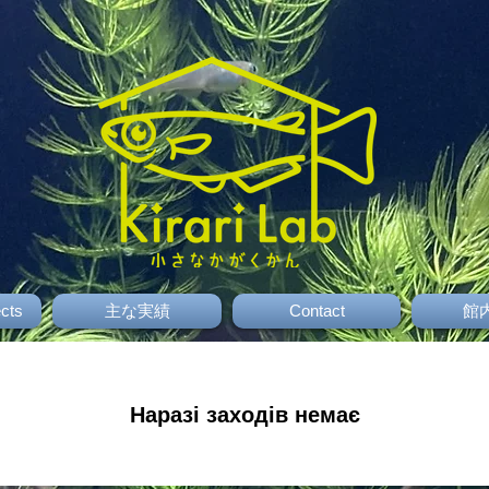
ects
主な実績
Contact
館
Наразі заходів немає